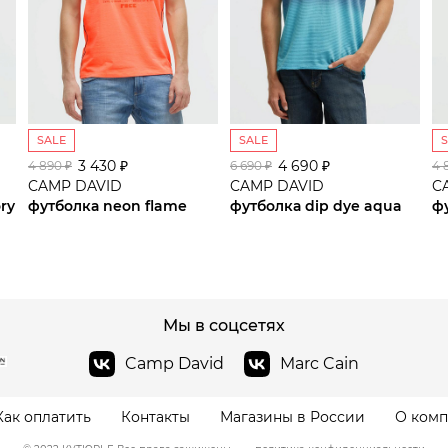
SALE
SALE
3 430 ₽
сайте СДЭК
4 690 ₽
4 890 ₽
6 690 ₽
4 
CAMP DAVID
CAMP DAVID
C
ory
футболка neon flame
футболка dip dye aqua
ф
Мы в соцсетях
Camp David
Marc Cain
Как оплатить
Контакты
Магазины в России
О ком