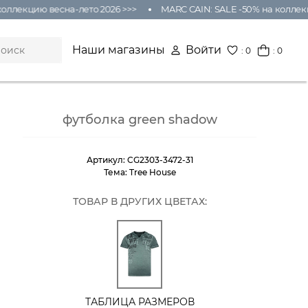
оллекцию весна-лето 2026 >>>
MARC CAIN: SALE -50% на коллекц
Наши магазины
Войти
:
0
: 0
футболка green shadow
Артикул:
CG2303-3472-31
Тема:
Tree House
ТОВАР В ДРУГИХ ЦВЕТАХ:
ТАБЛИЦА РАЗМЕРОВ