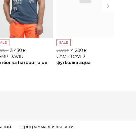
SALE
SALE
SALE
3 430 ₽
4 200 ₽
2
890 ₽
5 990 ₽
3 990 ₽
AMP DAVID
CAMP DAVID
CAMP D
утболка harbour blue
футболка aqua
майка h
пании
Программа лояльности