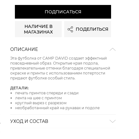
ПОДПИСАТЬСЯ
НАЛИЧИЕ В
ПОДЕЛИТЬСЯ
МАГАЗИНАХ
ОПИСАНИЕ
Эта футболка от CAMP DAVID создает эффектный
повседневный образ. Открытые края подола,
привлекательные оттенки благодаря специальной
окраске и принты с использованием потертости
придают футболке особый стиль.
ДЕТАЛИ:
печать принтов спереди и сзади
лента на шее с принтом
круглый вырез с разрезом
необработанный край на рукавах и подоле
УХОД И СОСТАВ
ОТБЕЛИВАНИЕ:
Не отбеливать
СУШКА:
не сушить в стиральной машине