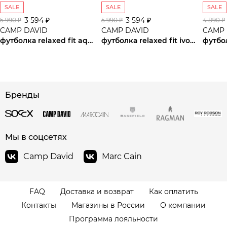
SALE
SALE
SALE
3 594 ₽
3 594 ₽
5 990 ₽
5 990 ₽
4 890 ₽
CAMP DAVID
CAMP DAVID
CAMP 
футболка relaxed fit aqua
футболка relaxed fit ivory
футбо
сайте СДЭК
Бренды
Мы в соцсетях
Camp David
Marc Cain
FAQ
Доставка и возврат
Как оплатить
Контакты
Магазины в России
О компании
Программа лояльности