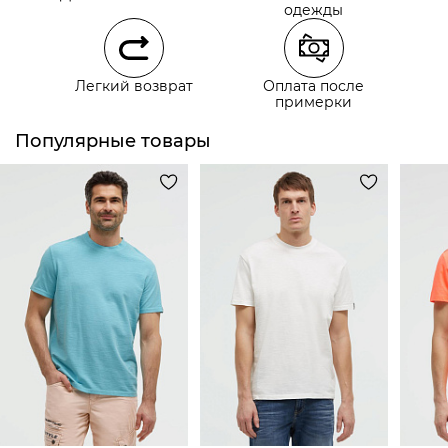
Самовывоз из наших магазинов
одежды
Курьерская доставка СДЭК
Легкий возврат
Оплата после
Самовывоз из пункта выдачи СДЭК
примерки
Популярные товары