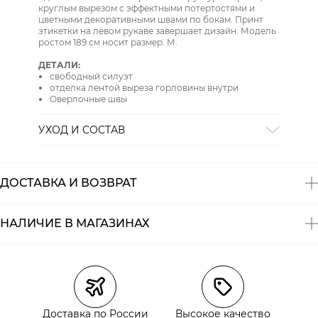
круглым вырезом с эффектными потертостями и
цветными декоративными швами по бокам. Принт
этикетки на левом рукаве завершает дизайн. Модель
ростом 189 см носит размер. М.
ДЕТАЛИ:
свободный силуэт
отделка лентой выреза горловины внутри
Оверлочные швы
УХОД И СОСТАВ
СТИРКА:
стирать в воде до 30
ОТБЕЛИВАНИЕ:
отбеливание запрещено
ХИМИЧЕСКАЯ ЧИСТКА:
химическая чистка
ДОСТАВКА И ВОЗВРАТ
запрещена
ГЛАЖЕНИЕ:
гладить при низкой температуре до 110
СУШКА:
барабанная сушка запрещена
НАЛИЧИЕ В МАГАЗИНАХ
Состав:
100% хлопок
Магазины
Размеры в наличии
Курьерская доставка СДЭК
Самовывоз из пункта выдачи СДЭК
Доставка по России
Высокое качество