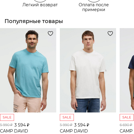
Легкий возврат
Оплата после
Самовывоз из пункта выдачи СДЭК
примерки
Популярные товары
SALE
SALE
SALE
3 594 ₽
3 594 ₽
5 990 ₽
5 990 ₽
6 690 ₽
CAMP DAVID
CAMP DAVID
CAMP 