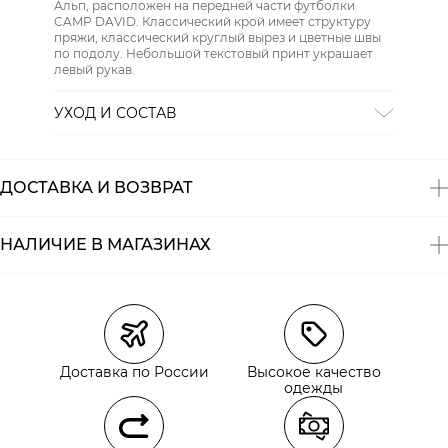
Альп, расположен на передней части футболки
CAMP DAVID. Классический крой имеет структуру
пряжи, классический круглый вырез и цветные швы
по подолу. Небольшой текстовый принт украшает
левый рукав.
УХОД И СОСТАВ
СТИРКА:
30 ° ручной режим
ОТБЕЛИВАНИЕ:
Не отбеливать
ХИМИЧЕСКАЯ ЧИСТКА:
Не подвергать химчистке
ДОСТАВКА И ВОЗВРАТ
ГЛАЖЕНИЕ:
не гладить горячим (макс. 110 °)
СУШКА:
не сушить в стиральной машине
Состав:
100% хлопок
НАЛИЧИЕ В МАГАЗИНАХ
Магазины
Размеры в наличии
Курьерская доставка СДЭК
Самовывоз из пункта выдачи СДЭК
Доставка по России
Высокое качество
Самовывоз из наших магазинов
одежды
Курьерская доставка СДЭК