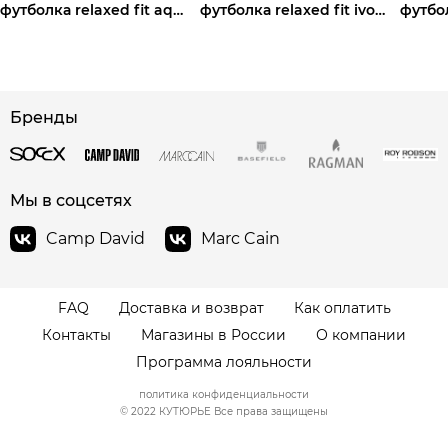
футболка relaxed fit aqua
футболка relaxed fit ivory
футбо
сайте СДЭК
Бренды
Мы в соцсетях
Camp David
Marc Cain
FAQ
Доставка и возврат
Как оплатить
Контакты
Магазины в России
О компании
Программа лояльности
политика конфиденциальности
© 2022 КУТЮРЬЕ Все права защищены