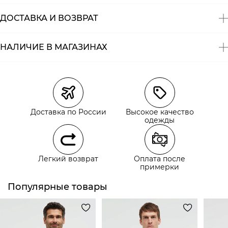
ДОСТАВКА И ВОЗВРАТ
НАЛИЧИЕ В МАГАЗИНАХ
Магазины
Размеры в наличии
Курьерская доставка СДЭК
Самовывоз из пункта выдачи СДЭК
Доставка по России
Высокое качество
Самовывоз из наших магазинов
одежды
Курьерская доставка СДЭК
Легкий возврат
Оплата после
Самовывоз из пункта выдачи СДЭК
примерки
Популярные товары