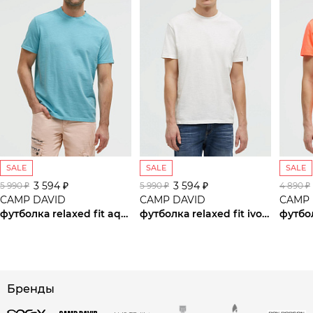
SALE
SALE
SALE
3 594 ₽
3 594 ₽
5 990 ₽
5 990 ₽
4 890 ₽
CAMP DAVID
CAMP DAVID
CAMP 
футболка relaxed fit aqua
футболка relaxed fit ivory
футбо
сайте СДЭК
Бренды