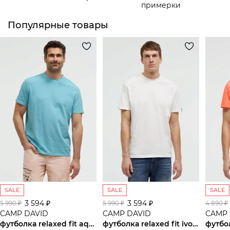
примерки
Популярные товары
SALE
SALE
SALE
3 594 ₽
3 594 ₽
5 990 ₽
5 990 ₽
4 890 ₽
CAMP DAVID
CAMP DAVID
CAMP 
футболка relaxed fit aqua
футболка relaxed fit ivory
футбо