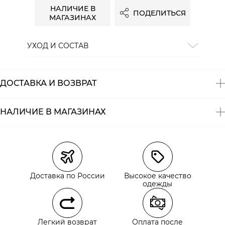
НАЛИЧИЕ В
ПОДЕЛИТЬСЯ
МАГАЗИНАХ
УХОД И СОСТАВ
Состав:
100% хлопок
ДОСТАВКА И ВОЗВРАТ
НАЛИЧИЕ В МАГАЗИНАХ
Магазины
Размеры в наличии
Курьерская доставка СДЭК
Самовывоз из пункта выдачи СДЭК
Доставка по России
Высокое качество
Самовывоз из наших магазинов
одежды
Курьерская доставка СДЭК
Легкий возврат
Оплата после
Самовывоз из пункта выдачи СДЭК