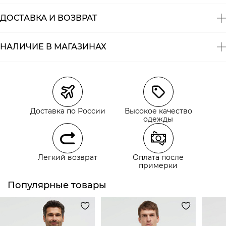
ДОСТАВКА И ВОЗВРАТ
НАЛИЧИЕ В МАГАЗИНАХ
Магазины
Размеры в наличии
Курьерская доставка СДЭК
Самовывоз из пункта выдачи СДЭК
Доставка по России
Высокое качество
Самовывоз из наших магазинов
одежды
Курьерская доставка СДЭК
Легкий возврат
Оплата после
Самовывоз из пункта выдачи СДЭК
примерки
Популярные товары