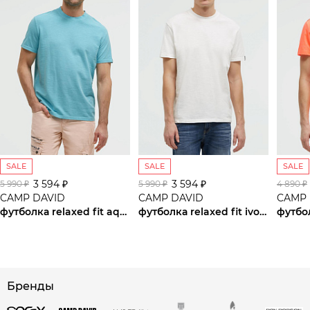
SALE
SALE
SALE
3 594 ₽
3 594 ₽
5 990 ₽
5 990 ₽
4 890 ₽
CAMP DAVID
CAMP DAVID
CAMP 
футболка relaxed fit aqua
футболка relaxed fit ivory
футбо
сайте СДЭК
Бренды