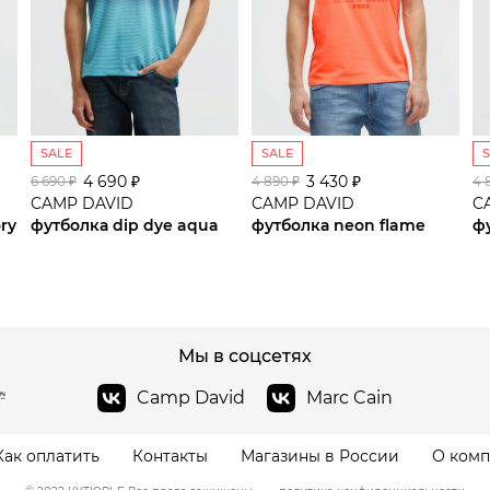
SALE
SALE
4 690 ₽
сайте СДЭК
3 430 ₽
6 690 ₽
4 890 ₽
4 
CAMP DAVID
CAMP DAVID
C
ory
футболка dip dye aqua
футболка neon flame
ф
Мы в соцсетях
Camp David
Marc Cain
Как оплатить
Контакты
Магазины в России
О ком