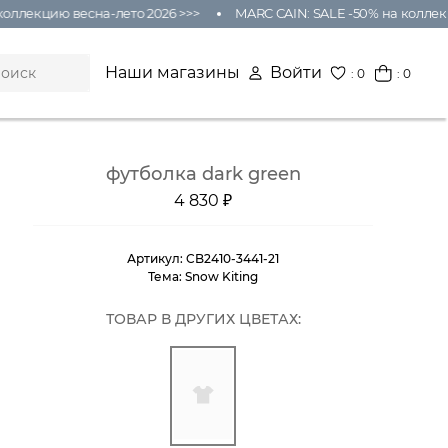
оллекцию весна-лето 2026 >>>
MARC CAIN: SALE -50% на коллекц
Наши магазины
Войти
:
0
: 0
футболка dark green
4 830 ₽
Артикул:
CB2410-3441-21
Тема:
Snow Kiting
ТОВАР В ДРУГИХ ЦВЕТАХ: