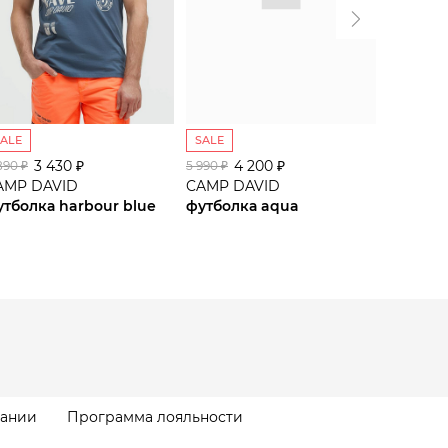
SALE
SALE
SALE
3 430 ₽
4 200 ₽
2
890 ₽
5 990 ₽
3 990 ₽
AMP DAVID
CAMP DAVID
CAMP D
утболка harbour blue
футболка aqua
майка h
пании
Программа лояльности