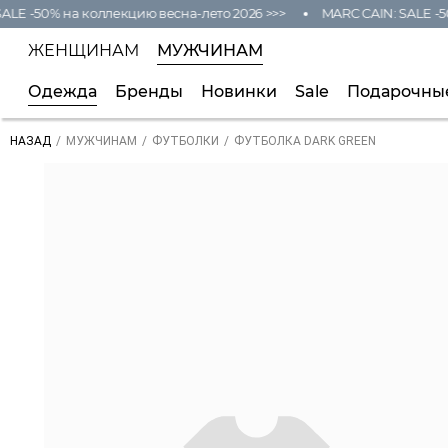
ALE -50% на коллекцию весна-лето 2026 >>>
MARC CAIN: SALE -50
ЖЕНЩИНАМ
МУЖЧИНАМ
Одежда
Бренды
Новинки
Sale
Подарочны
/
/
/
ФУТБОЛКА DARK GREEN
НАЗАД
МУЖЧИНАМ
ФУТБОЛКИ