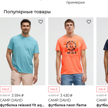
примерки
Популярные товары
SALE
SALE
SALE
3 594 ₽
3 430 ₽
5 990 ₽
4 890 ₽
6 690 ₽
CAMP DAVID
CAMP DAVID
CAMP 
футболка relaxed fit aqua
футболка neon flame
футбо