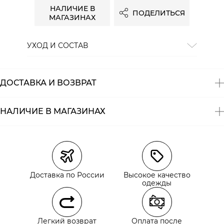
НАЛИЧИЕ В
ПОДЕЛИТЬСЯ
МАГАЗИНАХ
УХОД И СОСТАВ
Состав:
95% хлопок, 5% эластан
ДОСТАВКА И ВОЗВРАТ
НАЛИЧИЕ В МАГАЗИНАХ
Магазины
Размеры в наличии
Курьерская доставка СДЭК
Самовывоз из пункта выдачи СДЭК
Доставка по России
Высокое качество
Самовывоз из наших магазинов
одежды
Курьерская доставка СДЭК
Легкий возврат
Оплата после
Самовывоз из пункта выдачи СДЭК