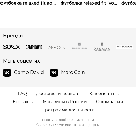
футболка relaxed fit aqua
футболка relaxed fit ivory
футбо
сайте СДЭК
Бренды
Мы в соцсетях
Camp David
Marc Cain
FAQ
Доставка и возврат
Как оплатить
Контакты
Магазины в России
О компании
Программа лояльности
политика конфиденциальности
© 2022 КУТЮРЬЕ Все права защищены