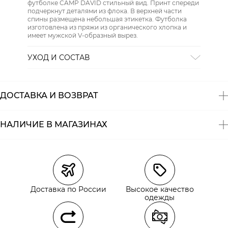
футболке CAMP DAVID стильный вид. Принт спереди
подчеркнут деталями из флока. В верхней части
спины размещена небольшая этикетка. Футболка
изготовлена ​​из пряжи из органического хлопка и
имеет мужской V-образный вырез.
УХОД И СОСТАВ
Состав:
хлопок 100%
ДОСТАВКА И ВОЗВРАТ
НАЛИЧИЕ В МАГАЗИНАХ
Магазины
Размеры в наличии
Курьерская доставка СДЭК
Самовывоз из пункта выдачи СДЭК
Доставка по России
Высокое качество
Самовывоз из наших магазинов
одежды
Курьерская доставка СДЭК