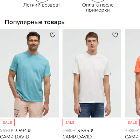
Легкий возврат
Оплата после
Самовывоз из пункта выдачи СДЭК
примерки
Популярные товары
SALE
SALE
SALE
3 594 ₽
3 594 ₽
5 990 ₽
5 990 ₽
4 890 ₽
CAMP DAVID
CAMP DAVID
CAMP 