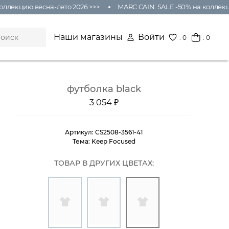
ллекцию весна-лето 2026 >>>
MARC CAIN: SALE -50% на коллекци
Наши магазины
Войти
:
0
: 0
футболка black
3 054 ₽
Артикул:
CS2508-3561-41
Тема:
Keep Focused
ТОВАР В ДРУГИХ ЦВЕТАХ: