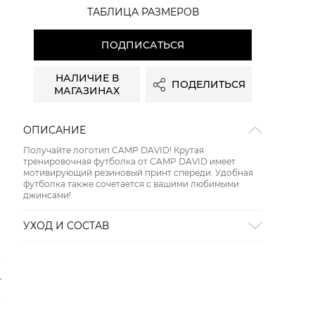
ТАБЛИЦА РАЗМЕРОВ
ПОДПИСАТЬСЯ
НАЛИЧИЕ В
ПОДЕЛИТЬСЯ
МАГАЗИНАХ
ОПИСАНИЕ
Получайте логотип CAMP DAVID! Крутая
тренировочная футболка от CAMP DAVID имеет
мотивирующий резиновый принт спереди. Удобная
футболка также сочетается с вашими любимыми
джинсами!
УХОД И СОСТАВ
СТИРКА:
30 ° ручной режим
ОТБЕЛИВАНИЕ:
Не отбеливать
ХИМИЧЕСКАЯ ЧИСТКА:
Не подвергать химчистке
ГЛАЖЕНИЕ:
не гладить горячим (макс. 110 °)
СУШКА:
не сушить в стиральной машине
Состав:
хлопок 95%, эластан 5%