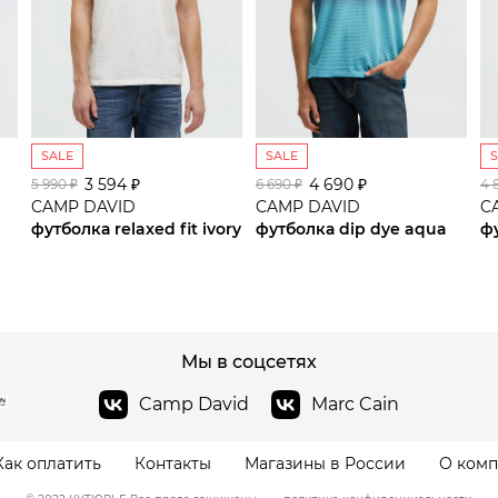
SALE
SALE
3 594 ₽
сайте СДЭК
4 690 ₽
5 990 ₽
6 690 ₽
4 
CAMP DAVID
CAMP DAVID
C
футболка relaxed fit ivory
футболка dip dye aqua
ф
Мы в соцсетях
Camp David
Marc Cain
Как оплатить
Контакты
Магазины в России
О ком