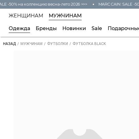
LE -50% на коллекцию весна-лето 2026 >>>
MARC CAIN: SALE -50
ЖЕНЩИНАМ
МУЖЧИНАМ
Одежда
Бренды
Новинки
Sale
Подарочны
/
/
/
ФУТБОЛКА BLACK
НАЗАД
МУЖЧИНАМ
ФУТБОЛКИ