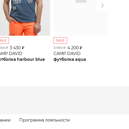
SALE
SALE
SALE
3 430 ₽
4 200 ₽
2
890 ₽
5 990 ₽
3 990 ₽
AMP DAVID
CAMP DAVID
CAMP D
утболка harbour blue
футболка aqua
майка h
пании
Программа лояльности