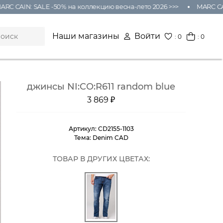
 CAIN: SALE -50% на коллекцию весна-лето 2026 >>>
MARC CAIN:
Наши магазины
Войти
:
0
: 0
джинсы NI:CO:R611 random blue
3 869 ₽
Артикул:
CD2155-1103
Тема:
Denim CAD
ТОВАР В ДРУГИХ ЦВЕТАХ: