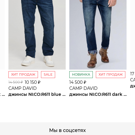
17
ХИТ ПРОДАЖ
SALE
НОВИНКА
ХИТ ПРОДАЖ
C
10 150 ₽
сайте СДЭК
14 500 ₽
14 500 ₽
CAMP DAVID
CAMP DAVID
джинсы NI:CO:R611 light blue jogg
джинсы NI:CO:R611 blue black vintage
джинсы NI:CO:R611 dark used
Мы в соцсетях