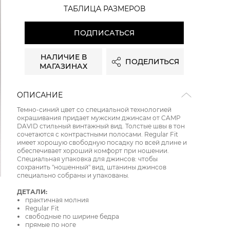
ТАБЛИЦА РАЗМЕРОВ
ПОДПИСАТЬСЯ
НАЛИЧИЕ В
ПОДЕЛИТЬСЯ
МАГАЗИНАХ
ОПИСАНИЕ
Темно-синий цвет со специальной технологией
окрашивания придает мужским джинсам от CAMP
DAVID стильный винтажный вид. Толстые швы в тон
сочетаются с контрастными полосами. Regular Fit
имеет хорошую свободную посадку по всей длине и
обеспечивает хороший комфорт при ношении.
Специальная упаковка для джинсов: чтобы
сохранить "ношенный" вид, штанины джинсов
специально собраны и упакованы.
ДЕТАЛИ:
практичная молния
Regular Fit
свободные по ширине бедра
прямые по ноге