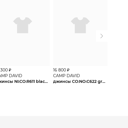
 300 ₽
16 800 ₽
НОВИН
AMP DAVID
CAMP DAVID
17 290 ₽
джинсы NI:CO:R611 black used jogg
джинсы CO:NO:C622 grey blue used jogg
CAMP D