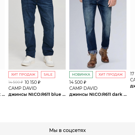
17
ХИТ ПРОДАЖ
SALE
НОВИНКА
ХИТ ПРОДАЖ
C
10 150 ₽
сайте СДЭК
14 500 ₽
14 500 ₽
CAMP DAVID
CAMP DAVID
джинсы NI:CO:R611 light blue jogg
джинсы NI:CO:R611 blue black vintage
джинсы NI:CO:R611 dark used
Мы в соцсетях