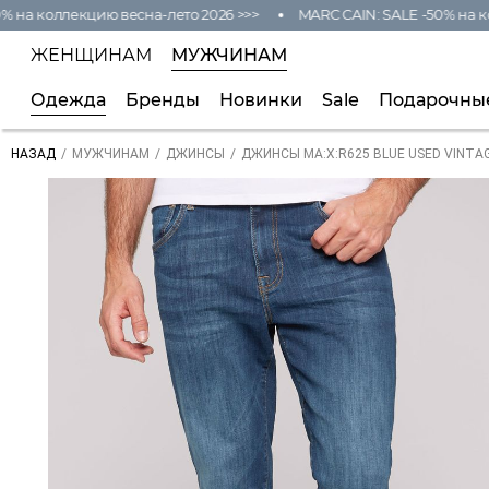
на коллекцию весна-лето 2026 >>>
MARC CAIN: SALE -50% на кол
ЖЕНЩИНАМ
МУЖЧИНАМ
Одежда
Бренды
Новинки
Sale
Подарочны
/
/
/
ДЖИНСЫ MA:X:R625 BLUE USED VINTA
НАЗАД
МУЖЧИНАМ
ДЖИНСЫ