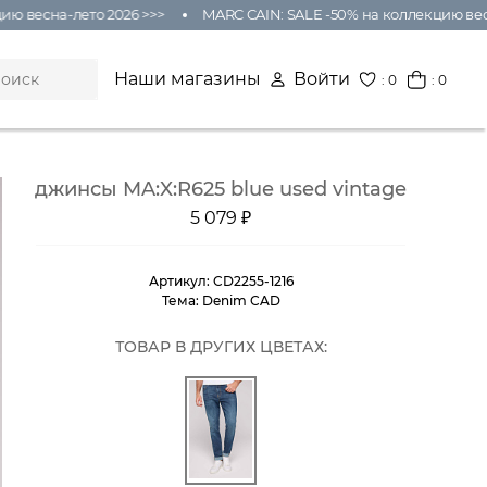
весна-лето 2026 >>>
MARC CAIN: SALE -50% на коллекцию весна-
Наши магазины
Войти
:
0
: 0
джинсы MA:X:R625 blue used vintage
5 079 ₽
Артикул:
CD2255-1216
Тема:
Denim CAD
ТОВАР В ДРУГИХ ЦВЕТАХ: