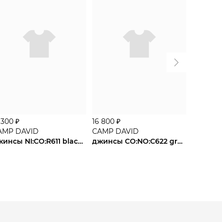
 300 ₽
16 800 ₽
НОВИН
AMP DAVID
CAMP DAVID
17 290 ₽
джинсы NI:CO:R611 black used jogg
джинсы CO:NO:C622 grey blue used jogg
CAMP D