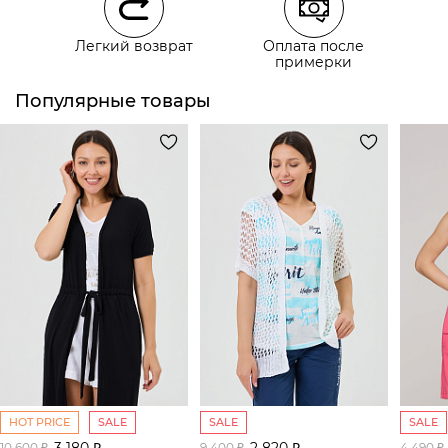
Курьерская доставка СДЭК
Легкий возврат
Оплата после
Самовывоз из пункта выдачи СДЭК
примерки
Популярные товары
HOT PRICE
SALE
SALE
SALE
3 180 ₽
2 820 ₽
10 600 ₽
9 400 ₽
4 490 ₽