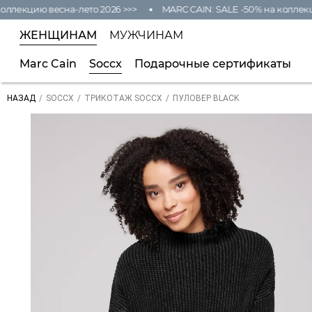
ллекцию весна-лето 2026 >>>
MARC CAIN: SALE -50% на коллекци
ЖЕНЩИНАМ
МУЖЧИНАМ
Marc Cain
Soccx
Подарочные сертификаты
/
/
/
ПУЛОВЕР BLACK
НАЗАД
SOCCX
ТРИКОТАЖ SOCCX