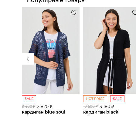
Популярные товары
SALE
HOT PRICE
SALE
2 820 ₽
3 180 ₽
9 400 ₽
10 600 ₽
кардиган blue soul
кардиган black