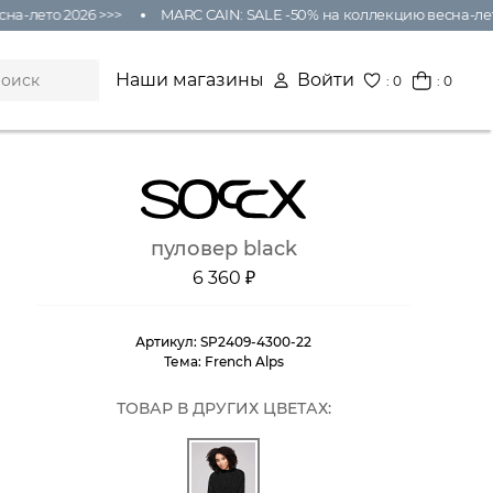
а-лето 2026 >>>
MARC CAIN: SALE -50% на коллекцию весна-лето
Наши магазины
Войти
:
0
: 0
пуловер black
6 360 ₽
Артикул:
SP2409-4300-22
Тема:
French Alps
ТОВАР В ДРУГИХ ЦВЕТАХ: