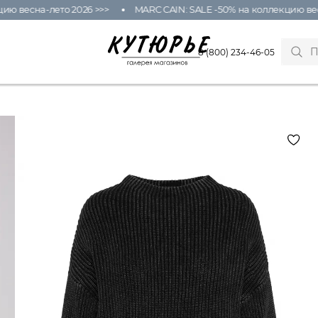
ю весна-лето 2026 >>>
MARC CAIN: SALE -50% на коллекцию весн
8 (800) 234-46-05