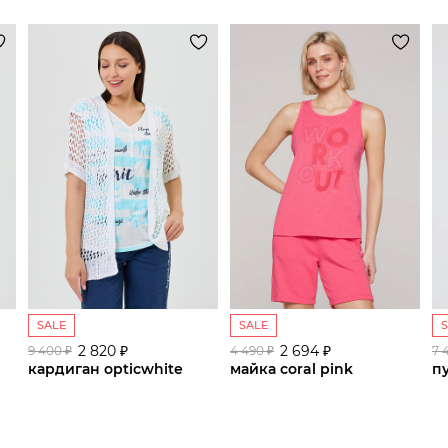
SALE
SALE
2 820 ₽
сайте СДЭК
2 694 ₽
9 400 ₽
4 490 ₽
7 
кардиган opticwhite
майка coral pink
п