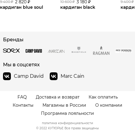
2 820 ₽
3 180 ₽
9 400 ₽
10 600 ₽
9 400 ₽
кардиган blue soul
кардиган black
карди
сайте СДЭК
Бренды
Мы в соцсетях
Camp David
Marc Cain
FAQ
Доставка и возврат
Как оплатить
Контакты
Магазины в России
О компании
Программа лояльности
политика конфиденциальности
© 2022 КУТЮРЬЕ Все права защищены