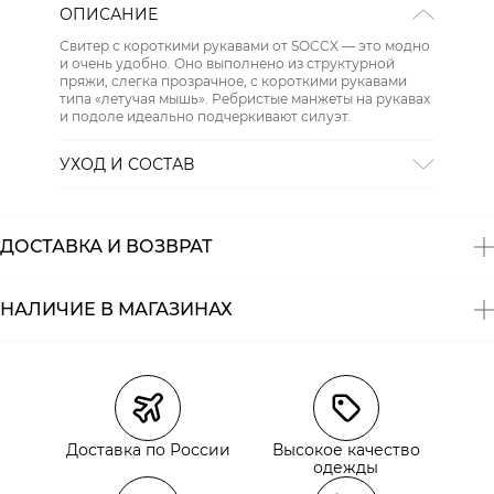
ОПИСАНИЕ
Свитер с короткими рукавами от SOCCX — это модно
и очень удобно. Оно выполнено из структурной
пряжи, слегка прозрачное, с короткими рукавами
типа «летучая мышь». Ребристые манжеты на рукавах
и подоле идеально подчеркивают силуэт.
УХОД И СОСТАВ
Состав:
65% акрил, 35% полиамид
ДОСТАВКА И ВОЗВРАТ
НАЛИЧИЕ В МАГАЗИНАХ
Магазины
Размеры в наличии
Курьерская доставка СДЭК
Самовывоз из пункта выдачи СДЭК
Доставка по России
Высокое качество
Самовывоз из наших магазинов
одежды