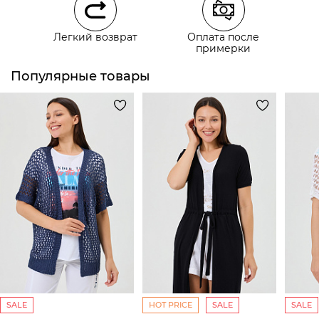
Курьерская доставка СДЭК
Легкий возврат
Оплата после
Самовывоз из пункта выдачи СДЭК
примерки
Популярные товары
SALE
HOT PRICE
SALE
SALE