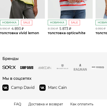
НОВИНКА
SALE
НОВИНКА
SALE
НОВИ
4 893 ₽
5 873 ₽
6 990 ₽
8 390 ₽
6 990 ₽
толстовка vivid lemon
толстовка opticwhite
толсто
сайте СДЭК
Бренды
Мы в соцсетях
Camp David
Marc Cain
FAQ
Доставка и возврат
Как оплатить