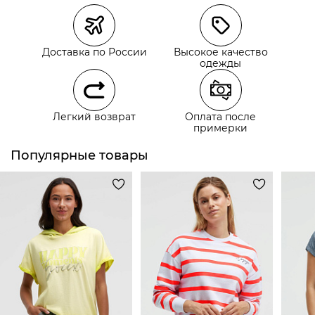
Курьерская доставка СДЭК
Самовывоз из пункта выдачи СДЭК
Доставка по России
Высокое качество
Самовывоз из наших магазинов
одежды
Курьерская доставка СДЭК
Легкий возврат
Оплата после
Самовывоз из пункта выдачи СДЭК
примерки
Популярные товары