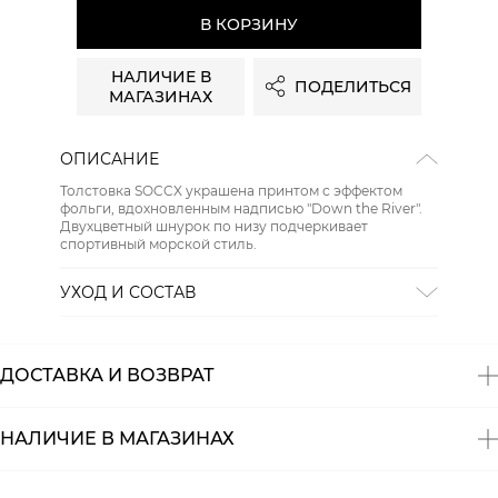
В КОРЗИНУ
НАЛИЧИЕ В
ПОДЕЛИТЬСЯ
МАГАЗИНАХ
ОПИСАНИЕ
Толстовка SOCCX украшена принтом с эффектом
фольги, вдохновленным надписью "Down the River".
Двухцветный шнурок по низу подчеркивает
спортивный морской стиль.
УХОД И СОСТАВ
Состав:
хлопок 100%
ДОСТАВКА И ВОЗВРАТ
НАЛИЧИЕ В МАГАЗИНАХ
Магазины
Размеры в наличии