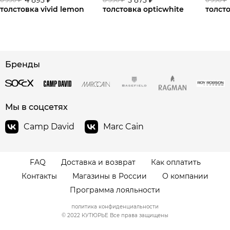
толстовка vivid lemon
толстовка opticwhite
толсто
сайте СДЭК
Бренды
Мы в соцсетях
Camp David
Marc Cain
FAQ
Доставка и возврат
Как оплатить
Контакты
Магазины в России
О компании
Программа лояльности
политика конфиденциальности
© 2022 КУТЮРЬЕ Все права защищены