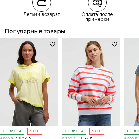
Курьерская доставка СДЭК
Легкий возврат
Оплата после
Самовывоз из пункта выдачи СДЭК
примерки
Популярные товары
НОВИНКА
SALE
НОВИНКА
SALE
НОВИ
4 893 ₽
5 873 ₽
6 990 ₽
8 390 ₽
6 990 ₽