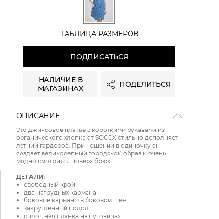
ТАБЛИЦА РАЗМЕРОВ
ПОДПИСАТЬСЯ
НАЛИЧИЕ В
ПОДЕЛИТЬСЯ
МАГАЗИНАХ
ОПИСАНИЕ
Это джинсовое платье с короткими рукавами из
органического хлопка от SOCCX стильно дополняет
летний гардероб. При ношении в одиночку он
создает великолепный городской образ и очень
модно смотрится поверх брюк.
ДЕТАЛИ:
свободный крой
два нагрудных кармана
боковые карманы в боковом шве
закругленный подол
сплошная планка на пуговицах