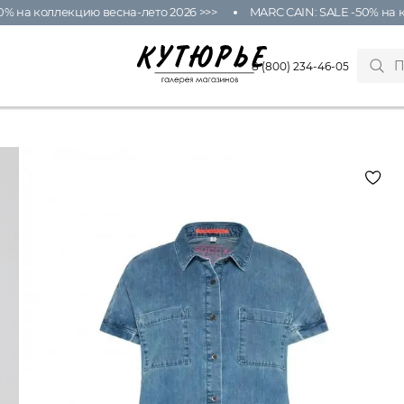
на коллекцию весна-лето 2026 >>>
MARC CAIN: SALE -50% на кол
8 (800) 234-46-05