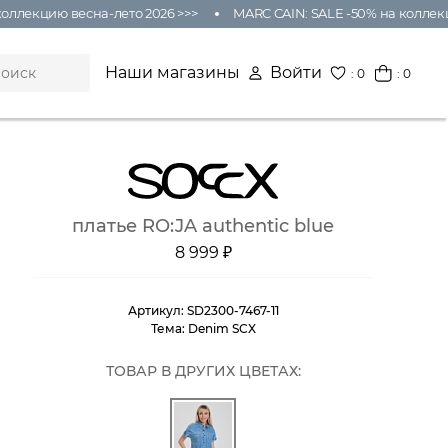
лекцию весна-лето 2026 >>>
MARC CAIN: SALE -50% на коллекцию
Наши магазины
Войти
:
0
: 0
платье RO:JA authentic blue
8 999 ₽
Артикул:
SD2300-7467-11
Тема:
Denim SCX
ТОВАР В ДРУГИХ ЦВЕТАХ: