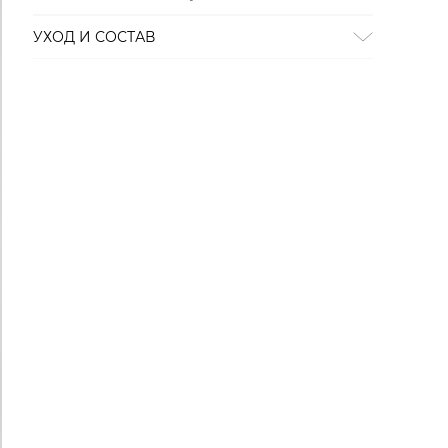
УХОД И СОСТАВ
Состав:
100% хлопок org.
ОТБЕЛИВАНИЕ:
Не отбеливать
СУШКА:
не сушить в стиральной машине