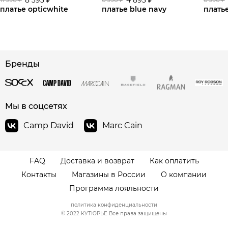
платье opticwhite
платье blue navy
платье
Бренды
Мы в соцсетях
Camp David
Marc Cain
FAQ
Доставка и возврат
Как оплатить
Контакты
Магазины в России
О компании
Программа лояльности
политика конфиденциальности
© 2022 КУТЮРЬЕ Все права защищены