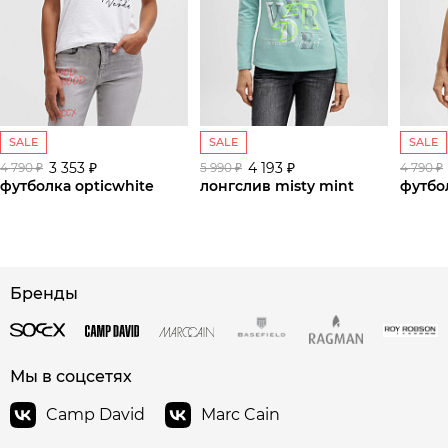
SALE
SALE
SALE
3 353 ₽
4 193 ₽
4 790 ₽
5 990 ₽
4 790 ₽
футболка opticwhite
лонгслив misty mint
футбол
сайте СДЭК
Бренды
Мы в соцсетях
Camp David
Marc Cain