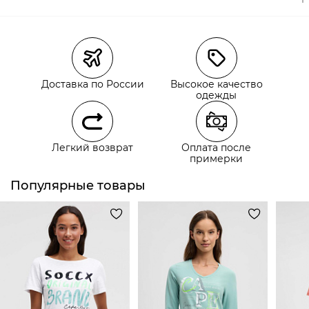
Магазины
Размеры в наличии
Курьерская доставка СДЭК
Самовывоз из пункта выдачи СДЭК
Доставка по России
Высокое качество
Самовывоз из наших магазинов
одежды
Курьерская доставка СДЭК
Легкий возврат
Оплата после
Самовывоз из пункта выдачи СДЭК
примерки
Популярные товары