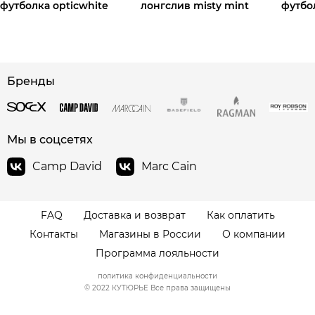
футболка opticwhite
лонгслив misty mint
футбол
сайте СДЭК
Бренды
Мы в соцсетях
Camp David
Marc Cain
FAQ
Доставка и возврат
Как оплатить
Контакты
Магазины в России
О компании
Программа лояльности
политика конфиденциальности
© 2022 КУТЮРЬЕ Все права защищены