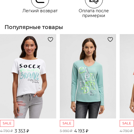
Курьерская доставка СДЭК
Легкий возврат
Оплата после
Самовывоз из пункта выдачи СДЭК
примерки
Популярные товары
SALE
SALE
SALE
3 353 ₽
4 193 ₽
4 790 ₽
5 990 ₽
4 790 ₽