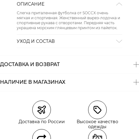
ОПИСАНИЕ
Слегка приталенная футболка от SOCCX очень
мягкая и спортивная. Женственный вырез-лодочка и
спортивные рукава с отворотами. Передняя часть
украшена морским глянцевым принтом из пайеток.
УХОД И СОСТАВ
Состав:
хлопок 60%, полиэстер 40%
ДОСТАВКА И ВОЗВРАТ
НАЛИЧИЕ В МАГАЗИНАХ
Магазины
Размеры в наличии
Курьерская доставка СДЭК
Самовывоз из пункта выдачи СДЭК
Доставка по России
Высокое качество
Самовывоз из наших магазинов
одежды