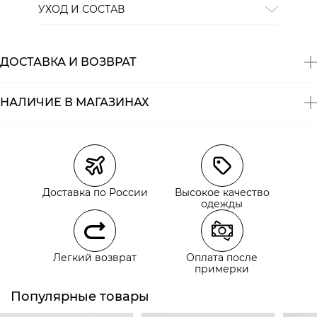
УХОД И СОСТАВ
Состав:
100% хлопок
ДОСТАВКА И ВОЗВРАТ
НАЛИЧИЕ В МАГАЗИНАХ
Магазины
Размеры в наличии
Курьерская доставка СДЭК
Самовывоз из пункта выдачи СДЭК
Доставка по России
Высокое качество
Самовывоз из наших магазинов
одежды
Курьерская доставка СДЭК
Легкий возврат
Оплата после
Самовывоз из пункта выдачи СДЭК
примерки
Популярные товары