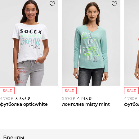
SALE
SALE
SALE
3 353 ₽
4 193 ₽
4 790 ₽
5 990 ₽
4 790 ₽
футболка opticwhite
лонгслив misty mint
футбол
сайте СДЭК
Бренды