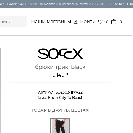
 CAIN: SALE -50% на коллекцию весна-лето 2026 >>>
MARC CAIN:
Наши магазины
Войти
:
0
: 0
брюки трик. black
5 145 ₽
Артикул:
SO2503-1177-22
Тема:
From City To Beach
ТОВАР В ДРУГИХ ЦВЕТАХ: