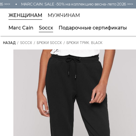
>>>
MARC CAIN: SALE -50% на коллекцию весна-лето 2026 >>>
ЖЕНЩИНАМ
МУЖЧИНАМ
Marc Cain
Soccx
Подарочные сертификаты
/
/
/
БРЮКИ ТРИК. BLACK
НАЗАД
SOCCX
БРЮКИ SOCCX