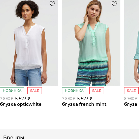
НОВИНКА
SALE
НОВИНКА
SALE
SALE
5 523 ₽
5 523 ₽
7 890 ₽
7 890 ₽
8 990 ₽
блузка opticwhite
блузка french mint
блуза 
сайте СДЭК
Бренды