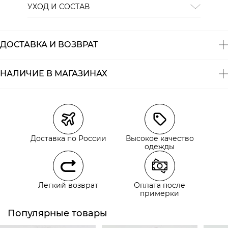
УХОД И СОСТАВ
Состав:
лен 100%
ДОСТАВКА И ВОЗВРАТ
НАЛИЧИЕ В МАГАЗИНАХ
Магазины
Размеры в наличии
Курьерская доставка СДЭК
Самовывоз из пункта выдачи СДЭК
Доставка по России
Высокое качество
Самовывоз из наших магазинов
одежды
Курьерская доставка СДЭК
Легкий возврат
Оплата после
Самовывоз из пункта выдачи СДЭК
примерки
Популярные товары