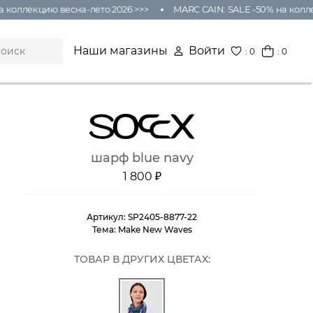
оллекцию весна-лето 2026 >>>
MARC CAIN: SALE -50% на коллекц
Наши магазины
Войти
:
0
: 0
шарф blue navy
1 800 ₽
Артикул:
SP2405-8877-22
Тема:
Make New Waves
ТОВАР В ДРУГИХ ЦВЕТАХ: