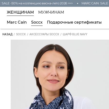
LE -50% на коллекцию весна-лето 2026 >>>
MARC CAIN: SALE -50
ЖЕНЩИНАМ
МУЖЧИНАМ
Marc Cain
Soccx
Подарочные сертификаты
/
/
/
ШАРФ BLUE NAVY
НАЗАД
SOCCX
АКСЕССУАРЫ SOCCX