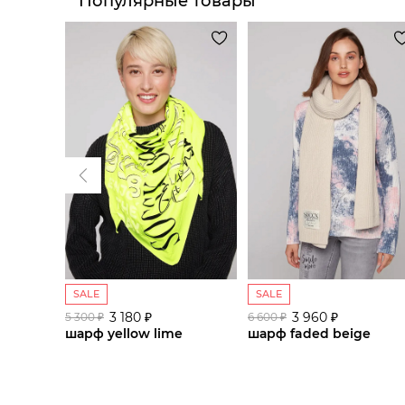
Популярные товары
SALE
SALE
3 180 ₽
3 960 ₽
5 300 ₽
6 600 ₽
шарф yellow lime
шарф faded beige