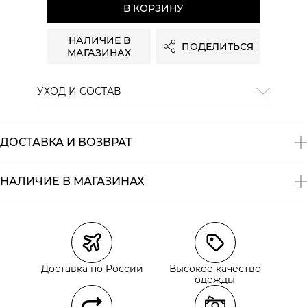
В КОРЗИНУ
НАЛИЧИЕ В
ПОДЕЛИТЬСЯ
МАГАЗИНАХ
УХОД И СОСТАВ
Состав:
73% хлопок, 25% полиэстер, 2% эластан
ДОСТАВКА И ВОЗВРАТ
НАЛИЧИЕ В МАГАЗИНАХ
Магазины
Размеры в наличии
Курьерская доставка СДЭК
Доставка по России
Высокое качество
Самовывоз из пункта выдачи СДЭК
одежды
Самовывоз из наших магазинов