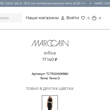
 CAIN: SALE -50% на коллекцию весна-лето 2026 >>>
MARC CAIN:
Наши магазины
Войти
:
0
: 0
юбка
17 140 ₽
Артикул:
TC7102M06960
Тема:
Тема D
ТОВАР В ДРУГИХ ЦВЕТАХ: