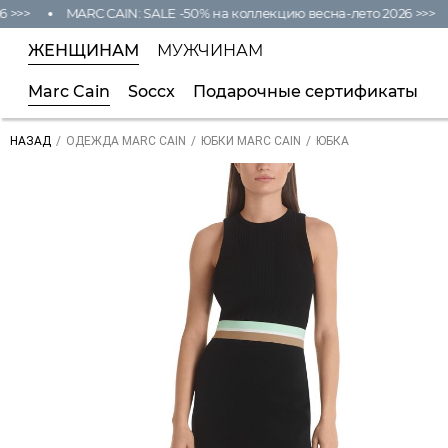
>>>
MARC CAIN: SALE -50% на коллекцию весна-лето 2026 >>>
ЖЕНЩИНАМ
МУЖЧИНАМ
Marc Cain
Soccx
Подарочные сертификаты
/
/
/
ЮБКА
НАЗАД
ОДЕЖДА MARC CAIN
ЮБКИ MARC CAIN