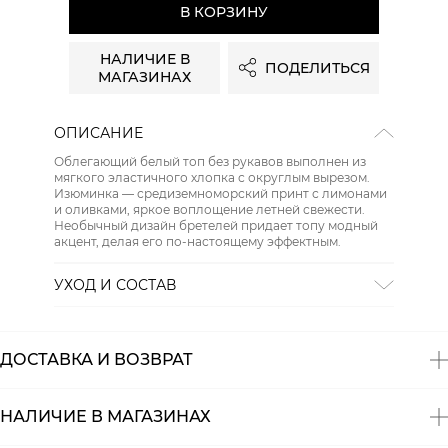
В КОРЗИНУ
НАЛИЧИЕ В
ПОДЕЛИТЬСЯ
МАГАЗИНАХ
ОПИСАНИЕ
Облегающий белый топ без рукавов выполнен из
мягкого эластичного хлопка с округлым вырезом.
Изюминка — средиземноморский принт с лимонами
и оливками, яркое воплощение летней свежести.
Необычный дизайн бретелей придает топу модный
акцент, делая его по-настоящему эффектным.
УХОД И СОСТАВ
Состав:
94% хлопок, 6% эластан
ДОСТАВКА И ВОЗВРАТ
НАЛИЧИЕ В МАГАЗИНАХ