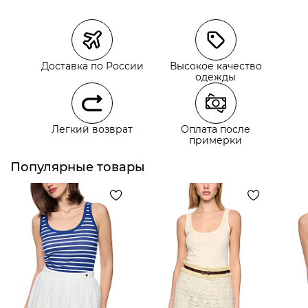
Магазины
Размеры в наличии
Курьерская доставка СДЭК
Доставка по России
Высокое качество
Самовывоз из пункта выдачи СДЭК
одежды
Самовывоз из наших магазинов
Легкий возврат
Оплата после
примерки
Курьерская доставка СДЭК
Самовывоз из пункта выдачи СДЭК
Популярные товары