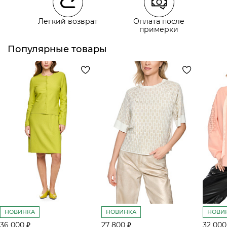
Легкий возврат
Оплата после
примерки
Курьерская доставка СДЭК
Самовывоз из пункта выдачи СДЭК
Популярные товары
НОВИНКА
НОВИНКА
НОВИ
36 000 ₽
27 800 ₽
32 000