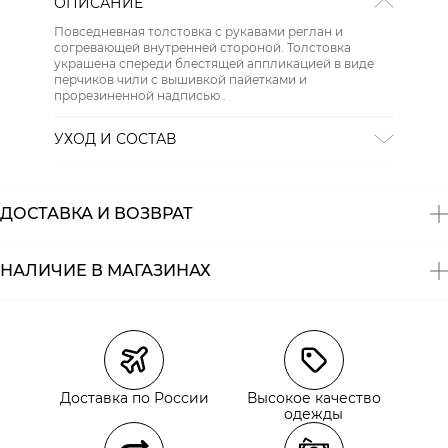
ОПИСАНИЕ
Повседневная толстовка с рукавами реглан и
согревающей внутренней стороной. Толстовка
украшена спереди блестящей аппликацией в виде
перчиков чили с вышивкой пайетками и
прорезиненной надписью .
УХОД И СОСТАВ
Состав:
98% хлопок, 2% эластан
ДОСТАВКА И ВОЗВРАТ
НАЛИЧИЕ В МАГАЗИНАХ
Магазины
Размеры в наличии
Курьерская доставка СДЭК
Доставка по России
Высокое качество
Самовывоз из пункта выдачи СДЭК
одежды
Самовывоз из наших магазинов