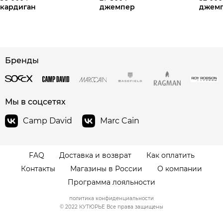
кардиган
джемпер
джем
Бренды
сайте СДЭК
Мы в соцсетях
Camp David
Marc Cain
FAQ
Доставка и возврат
Как оплатить
Контакты
Магазины в России
О компании
Программа лояльности
политика конфиденциальности
© 2022 КУТЮРЬЕ Все права защищены