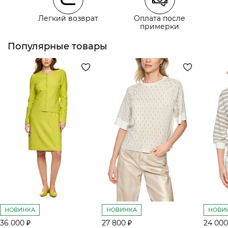
Легкий возврат
Оплата после
примерки
Курьерская доставка СДЭК
Самовывоз из пункта выдачи СДЭК
Популярные товары
НОВИНКА
НОВИНКА
НОВИ
36 000 ₽
27 800 ₽
24 000