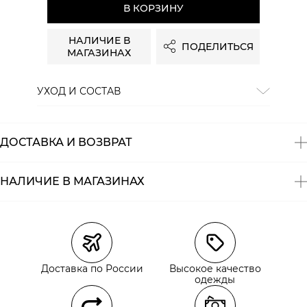
В КОРЗИНУ
НАЛИЧИЕ В
ПОДЕЛИТЬСЯ
МАГАЗИНАХ
УХОД И СОСТАВ
Состав:
100% шерсть
ДОСТАВКА И ВОЗВРАТ
НАЛИЧИЕ В МАГАЗИНАХ
Магазины
Размеры в наличии
Курьерская доставка СДЭК
Доставка по России
Высокое качество
Самовывоз из пункта выдачи СДЭК
одежды
Самовывоз из наших магазинов