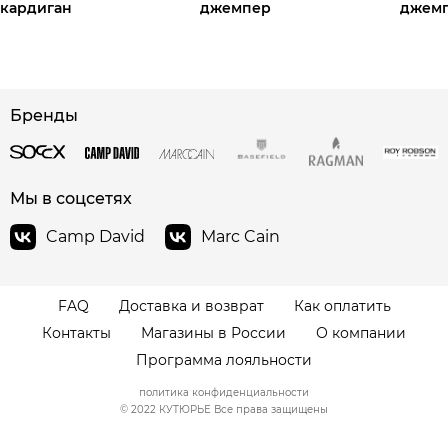
кардиган
джемпер
джем
Бренды
сайте СДЭК
Мы в соцсетях
Camp David
Marc Cain
FAQ
Доставка и возврат
Как оплатить
Контакты
Магазины в России
О компании
Программа лояльности
политика конфиденциальности
© 2022 КУТЮРЬЕ Все права защищены