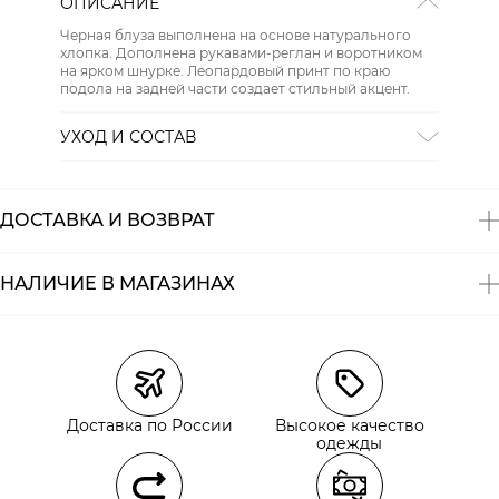
ОПИСАНИЕ
Черная блуза выполнена на основе натурального
хлопка. Дополнена рукавами-реглан и воротником
на ярком шнурке. Леопардовый принт по краю
подола на задней части создает стильный акцент.
УХОД И СОСТАВ
Состав:
94% хлопок, 6% эластан
ДОСТАВКА И ВОЗВРАТ
НАЛИЧИЕ В МАГАЗИНАХ
Магазины
Размеры в наличии
Курьерская доставка СДЭК
Доставка по России
Высокое качество
Самовывоз из пункта выдачи СДЭК
одежды
Самовывоз из наших магазинов