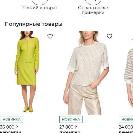
Легкий возврат
Оплата после
примерки
Курьерская доставка СДЭК
Самовывоз из пункта выдачи СДЭК
Популярные товары
НОВИНКА
НОВИНКА
НОВИ
36 000 ₽
27 800 ₽
24 000
кардиган
джемпер
джем