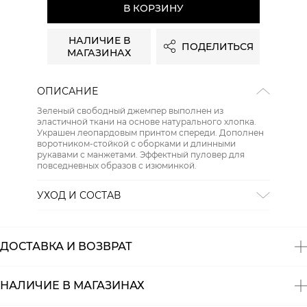
В КОРЗИНУ
НАЛИЧИЕ В
ПОДЕЛИТЬСЯ
МАГАЗИНАХ
ОПИСАНИЕ
Зеленый свободный джемпер выполнен из
эластичной ткани на основе натурального хлопка.
Украшен леопардовым принтом спереди. Дополнен
воротником-стойкой с оборками и длинными
рукавами с манжетами. Эффектный пуловер для
повседневных образов с изюминкой.
УХОД И СОСТАВ
Состав:
82% хлопок, 14% полиэстер, 4% эластан
ДОСТАВКА И ВОЗВРАТ
НАЛИЧИЕ В МАГАЗИНАХ