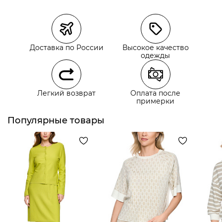
Магазины
Размеры в наличии
Курьерская доставка СДЭК
Доставка по России
Высокое качество
Самовывоз из пункта выдачи СДЭК
одежды
Самовывоз из наших магазинов
Легкий возврат
Оплата после
примерки
Курьерская доставка СДЭК
Самовывоз из пункта выдачи СДЭК
Популярные товары