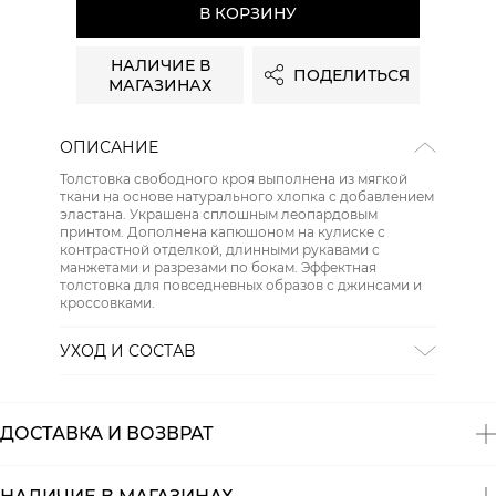
В КОРЗИНУ
НАЛИЧИЕ В
ПОДЕЛИТЬСЯ
МАГАЗИНАХ
ОПИСАНИЕ
Толстовка свободного кроя выполнена из мягкой
ткани на основе натурального хлопка с добавлением
эластана. Украшена сплошным леопардовым
принтом. Дополнена капюшоном на кулиске с
контрастной отделкой, длинными рукавами с
манжетами и разрезами по бокам. Эффектная
толстовка для повседневных образов с джинсами и
кроссовками.
УХОД И СОСТАВ
Состав:
82% хлопок, 14% полиэстер, 4% эластан
ДОСТАВКА И ВОЗВРАТ