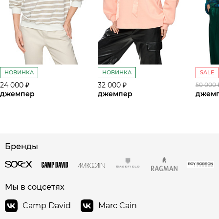
НОВИНКА
НОВИНКА
SALE
24 000 ₽
32 000 ₽
50 000 
джемпер
джемпер
джем
Бренды
сайте СДЭК
Мы в соцсетях
Camp David
Marc Cain