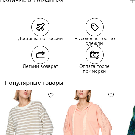
НАЛИЧИЕ В МАГАЗИНАХ
Магазины
Размеры в наличии
Курьерская доставка СДЭК
Доставка по России
Высокое качество
Самовывоз из пункта выдачи СДЭК
одежды
Самовывоз из наших магазинов
Легкий возврат
Оплата после
примерки
Курьерская доставка СДЭК
Самовывоз из пункта выдачи СДЭК
Популярные товары