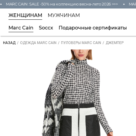
MARC CAIN: SALE -50% на коллекцию весна-лето 2026 >>>
MARC C
ЖЕНЩИНАМ
МУЖЧИНАМ
Marc Cain
Soccx
Подарочные сертификаты
/
/
/
ДЖЕМПЕР
НАЗАД
ОДЕЖДА MARC CAIN
ПУЛОВЕРЫ MARC CAIN