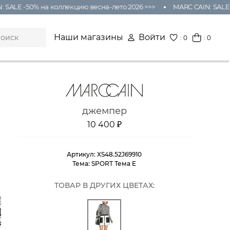
ALE -50% на коллекцию весна-лето 2026 >>>
MARC CAIN: SALE -5
Наши магазины
Войти
:
0
: 0
джемпер
10 400 ₽
Артикул:
XS48.52J69910
Тема:
SPORT Тема E
ТОВАР В ДРУГИХ ЦВЕТАХ: