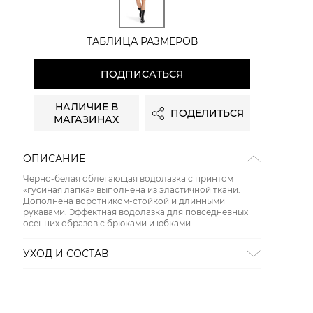
ТАБЛИЦА РАЗМЕРОВ
ПОДПИСАТЬСЯ
НАЛИЧИЕ В
ПОДЕЛИТЬСЯ
МАГАЗИНАХ
ОПИСАНИЕ
Черно-белая облегающая водолазка с принтом
«гусиная лапка» выполнена из эластичной ткани.
Дополнена воротником-стойкой и длинными
рукавами. Эффектная водолазка для повседневных
осенних образов с брюками и юбками.
УХОД И СОСТАВ
Состав:
87% полиамид, 13% эластан