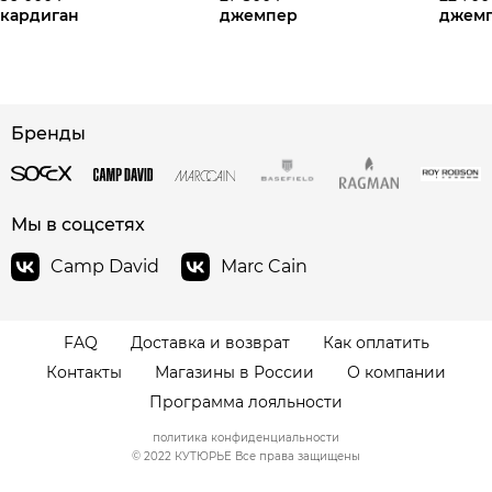
кардиган
джемпер
джем
Бренды
сайте СДЭК
Мы в соцсетях
Camp David
Marc Cain
FAQ
Доставка и возврат
Как оплатить
Контакты
Магазины в России
О компании
Программа лояльности
политика конфиденциальности
© 2022 КУТЮРЬЕ Все права защищены