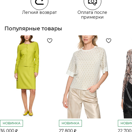
Легкий возврат
Оплата после
примерки
Курьерская доставка СДЭК
Самовывоз из пункта выдачи СДЭК
Популярные товары
НОВИНКА
НОВИНКА
НОВИ
36 000 ₽
27 800 ₽
22 700