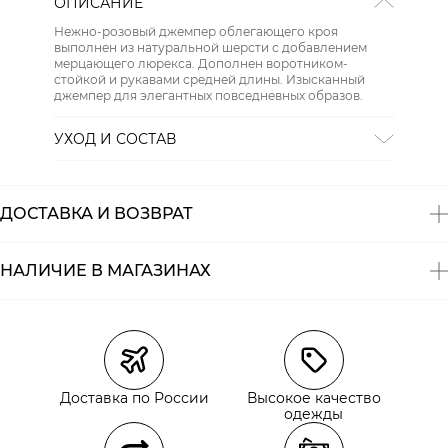
ОПИСАНИЕ
Нежно-розовый джемпер облегающего кроя
выполнен из натуральной шерсти с добавлением
мерцающего люрекса. Дополнен воротником-
стойкой и рукавами средней длины. Изысканный
джемпер для элегантных повседневных образов.
УХОД И СОСТАВ
Состав:
85% шерсть, 15% металл. фибра
ДОСТАВКА И ВОЗВРАТ
НАЛИЧИЕ В МАГАЗИНАХ
Магазины
Размеры в наличии
Курьерская доставка СДЭК
Доставка по России
Высокое качество
Самовывоз из пункта выдачи СДЭК
одежды
Самовывоз из наших магазинов