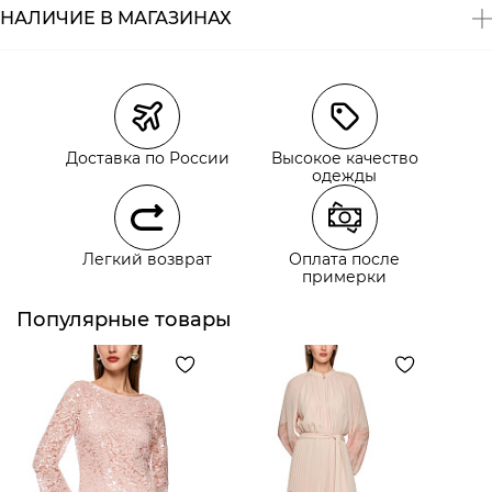
НАЛИЧИЕ В МАГАЗИНАХ
Магазины
Размеры в наличии
Курьерская доставка СДЭК
Доставка по России
Высокое качество
Самовывоз из пункта выдачи СДЭК
одежды
Самовывоз из наших магазинов
Легкий возврат
Оплата после
примерки
Курьерская доставка СДЭК
Самовывоз из пункта выдачи СДЭК
Популярные товары