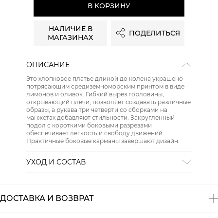
В КОРЗИНУ
НАЛИЧИЕ В
ПОДЕЛИТЬСЯ
МАГАЗИНАХ
ОПИСАНИЕ
Это хлопковое платье длиной до колена украшено
потрясающим средиземноморским принтом в виде
лимонов и оливок. Гибкий вырез горловины,
открывающий плечи, позволяет создавать различные
образы, а рукава три четверти со сборками на
манжетах добавляют стильности. Закругленный
подол с короткими боковыми разрезами
обеспечивает легкость и свободу движений.
Практичные боковые карманы завершают дизайн.
УХОД И СОСТАВ
Состав:
100% хлопок
ДОСТАВКА И ВОЗВРАТ