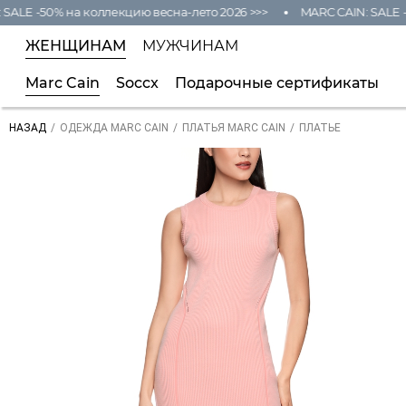
LE -50% на коллекцию весна-лето 2026 >>>
MARC CAIN: SALE -50
ЖЕНЩИНАМ
МУЖЧИНАМ
Marc Cain
Soccx
Подарочные сертификаты
/
/
/
ПЛАТЬЕ
НАЗАД
ОДЕЖДА MARC CAIN
ПЛАТЬЯ MARC CAIN