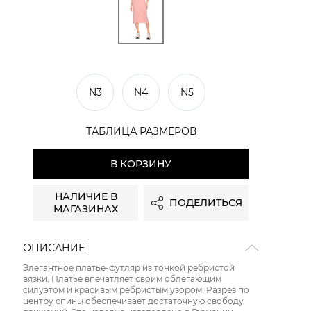
N3
N4
N5
ТАБЛИЦА РАЗМЕРОВ
В КОРЗИНУ
НАЛИЧИЕ В
ПОДЕЛИТЬСЯ
МАГАЗИНАХ
ОПИСАНИЕ
Элегантное платье-футляр из тонкой ребристой
вязки. Платье впечатляет своим облегающим
силуэтом и красивым ребристым узором. Разрез по
центру спины обеспечивает достаточную свободу