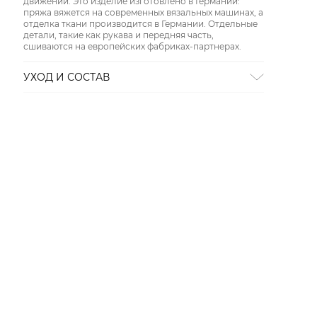
движений. Это изделие изготовлено в Германии:
пряжа вяжется на современных вязальных машинах, а
отделка ткани производится в Германии. Отдельные
детали, такие как рукава и передняя часть,
сшиваются на европейских фабриках-партнерах.
УХОД И СОСТАВ
Состав:
51% полиэстер, 49% лиоцелл