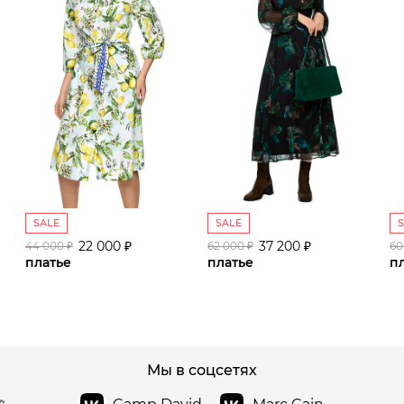
SALE
SALE
22 000 ₽
37 200 ₽
44 000 ₽
62 000 ₽
60
платье
платье
п
сайте СДЭК
Мы в соцсетях