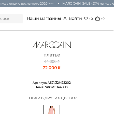
ллекцию весна-лето 2026 >>>
MARC CAIN: SALE -50% на коллекци
Наши магазины
Войти
:
0
: 0
платье
44 000 ₽
22 000 ₽
Артикул:
AS21.32M22202
Тема:
SPORT Тема D
ТОВАР В ДРУГИХ ЦВЕТАХ: