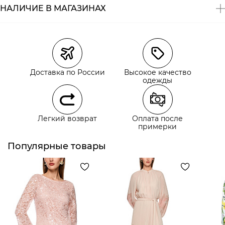
НАЛИЧИЕ В МАГАЗИНАХ
Магазины
Размеры в наличии
Курьерская доставка СДЭК
Доставка по России
Высокое качество
Самовывоз из пункта выдачи СДЭК
одежды
Самовывоз из наших магазинов
Легкий возврат
Оплата после
примерки
Курьерская доставка СДЭК
Самовывоз из пункта выдачи СДЭК
Популярные товары