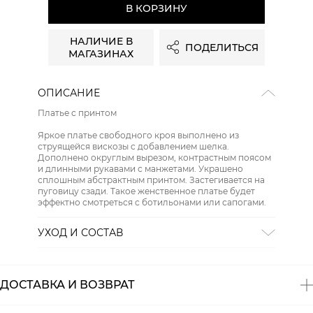
В КОРЗИНУ
НАЛИЧИЕ В
ПОДЕЛИТЬСЯ
МАГАЗИНАХ
ОПИСАНИЕ
Платье с принтом
Яркое платье свободного кроя выполнено из
струящейся вискозы с добавлением шелка.
Дополнено округлым вырезом, контрастным поясом
и длинными рукавами с манжетами. Украшено
сплошным абстрактным принтом. Застегивается на
пуговицу сзади. Такое женственное платье будет
эффектно смотреться с ботильонами или сапогами.
УХОД И СОСТАВ
Состав:
80% вискоза, 20% шелк
ДОСТАВКА И ВОЗВРАТ