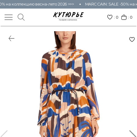
0% на коллекцию весна-лето 2026 >>>
MARC CAIN: SALE -50% на к
:
0
: 0