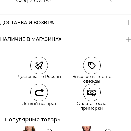
УХОД И СОСТАВ
Состав:
100% полиэстер
ДОСТАВКА И ВОЗВРАТ
НАЛИЧИЕ В МАГАЗИНАХ
Магазины
Размеры в наличии
Курьерская доставка СДЭК
Доставка по России
Высокое качество
Самовывоз из пункта выдачи СДЭК
одежды
Самовывоз из наших магазинов
Легкий возврат
Оплата после
примерки
Курьерская доставка СДЭК
Самовывоз из пункта выдачи СДЭК
Популярные товары