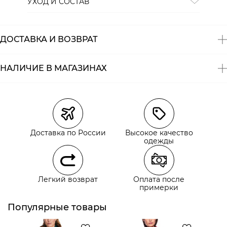
УХОД И СОСТАВ
Состав:
100% полиэстер
ДОСТАВКА И ВОЗВРАТ
НАЛИЧИЕ В МАГАЗИНАХ
Магазины
Размеры в наличии
Курьерская доставка СДЭК
Доставка по России
Высокое качество
Самовывоз из пункта выдачи СДЭК
одежды
Самовывоз из наших магазинов
Легкий возврат
Оплата после
примерки
Курьерская доставка СДЭК
Самовывоз из пункта выдачи СДЭК
Популярные товары