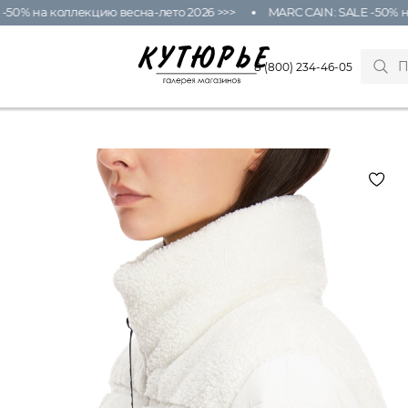
% на коллекцию весна-лето 2026 >>>
MARC CAIN: SALE -50% на к
8 (800) 234-46-05