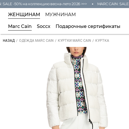
ALE -50% на коллекцию весна-лето 2026 >>>
MARC CAIN: SALE -50
ЖЕНЩИНАМ
МУЖЧИНАМ
Marc Cain
Soccx
Подарочные сертификаты
/
/
/
КУРТКА
НАЗАД
ОДЕЖДА MARC CAIN
КУРТКИ MARC CAIN