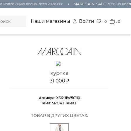
оллекцию весна-лето 2026 >>>
MARC CAIN: SALE -50% на коллекц
Наши магазины
Войти
:
0
: 0
куртка
31 000 ₽
Артикул:
XS12.11W50110
Тема:
SPORT Тема F
ТОВАР В ДРУГИХ ЦВЕТАХ: