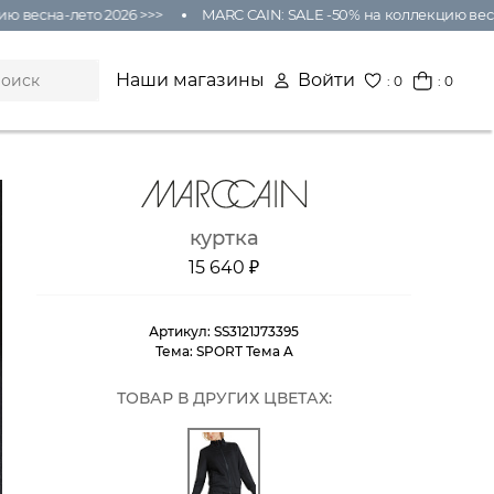
 весна-лето 2026 >>>
MARC CAIN: SALE -50% на коллекцию весна-
Наши магазины
Войти
:
0
: 0
куртка
15 640 ₽
Артикул:
SS3121J73395
Тема:
SPORT Тема A
ТОВАР В ДРУГИХ ЦВЕТАХ: