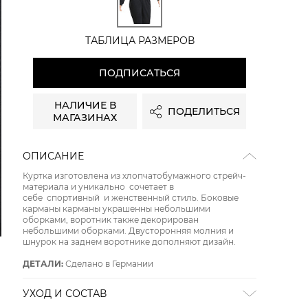
ТАБЛИЦА РАЗМЕРОВ
ПОДПИСАТЬСЯ
НАЛИЧИЕ В
ПОДЕЛИТЬСЯ
МАГАЗИНАХ
ОПИСАНИЕ
Куртка изготовлена из хлопчатобумажного стрейч-
материала и уникально сочетает в
себе спортивный и женственный стиль. Боковые
карманы карманы украшенны небольшими
оборками, воротник также декорирован
небольшими оборками. Двусторонняя молния и
шнурок на заднем воротнике дополняют дизайн.
ДЕТАЛИ:
Сделано в Германии
УХОД И СОСТАВ
Состав:
64% полиамид, 33% хлопок, 3% эластан