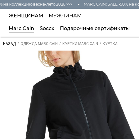
на коллекцию весна-лето 2026 >>>
MARC CAIN: SALE -50% на кол
ЖЕНЩИНАМ
МУЖЧИНАМ
Marc Cain
Soccx
Подарочные сертификаты
/
/
/
КУРТКА
НАЗАД
ОДЕЖДА MARC CAIN
КУРТКИ MARC CAIN