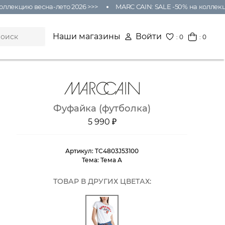
ллекцию весна-лето 2026 >>>
MARC CAIN: SALE -50% на коллекци
Наши магазины
Войти
:
0
: 0
Фуфайка (футболка)
5 990 ₽
Артикул:
TC4803J53100
Тема:
Тема A
ТОВАР В ДРУГИХ ЦВЕТАХ: