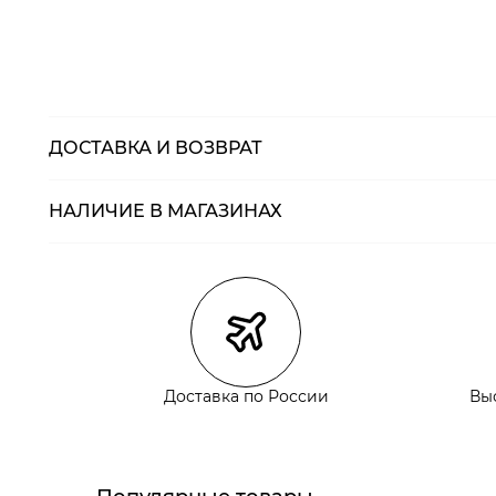
ДОСТАВКА И ВОЗВРАТ
НАЛИЧИЕ В МАГАЗИНАХ
Магазины
Размеры в нали
Курьерская доставка СДЭК
Самовывоз из пункта выдачи СДЭК
Самовывоз из наших магазинов
Доставка по России
Вы
Курьерская доставка СДЭК
Самовывоз из пункта выдачи СДЭК