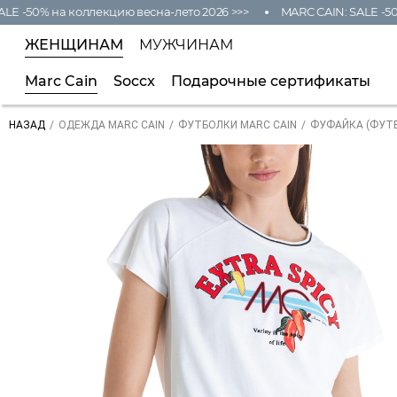
E -50% на коллекцию весна-лето 2026 >>>
MARC CAIN: SALE -50%
ЖЕНЩИНАМ
МУЖЧИНАМ
Marc Cain
Soccx
Подарочные сертификаты
/
/
/
ФУФАЙКА (ФУТ
НАЗАД
ОДЕЖДА MARC CAIN
ФУТБОЛКИ MARC CAIN