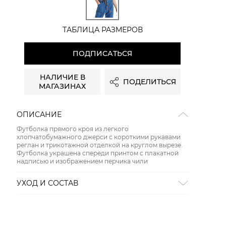
ТАБЛИЦА РАЗМЕРОВ
ПОДПИСАТЬСЯ
НАЛИЧИЕ В
ПОДЕЛИТЬСЯ
МАГАЗИНАХ
ОПИСАНИЕ
Футболка прямого кроя из легкого
хлопчатобумажного джерси с короткими рукавами
реглан и трикотажной отделкой на круглом вырезе.
Футболка украшена спереди принтом с плакатной
надписью и изображением перчика чили
УХОД И СОСТАВ
Состав:
100% хлопок