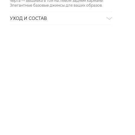
черта — вышивка в тон на левом заднем кармане.
Элегантные базовые джинсы для ваших образов.
УХОД И СОСТАВ
Состав:
90% хлопок, 8% эластомультиэстер, 2%
эластан