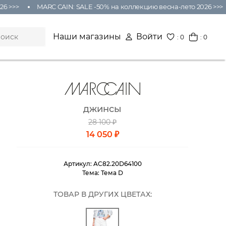
 >>>
MARC CAIN: SALE -50% на коллекцию весна-лето 2026 >>>
Наши магазины
Войти
:
0
: 0
джинсы
28 100 ₽
14 050 ₽
Артикул:
AC82.20D64100
Тема:
Тема D
ТОВАР В ДРУГИХ ЦВЕТАХ: