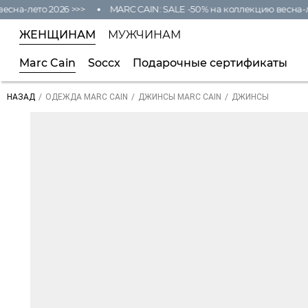
на-лето 2026 >>>
MARC CAIN: SALE -50% на коллекцию весна-лет
ЖЕНЩИНАМ
МУЖЧИНАМ
Marc Cain
Soccx
Подарочные сертификаты
/
/
/
ДЖИНСЫ
НАЗАД
ОДЕЖДА MARC CAIN
ДЖИНСЫ MARC CAIN