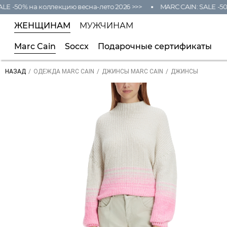
 -50% на коллекцию весна-лето 2026 >>>
MARC CAIN: SALE -50% 
ЖЕНЩИНАМ
МУЖЧИНАМ
Marc Cain
Soccx
Подарочные сертификаты
/
/
/
ДЖИНСЫ
НАЗАД
ОДЕЖДА MARC CAIN
ДЖИНСЫ MARC CAIN