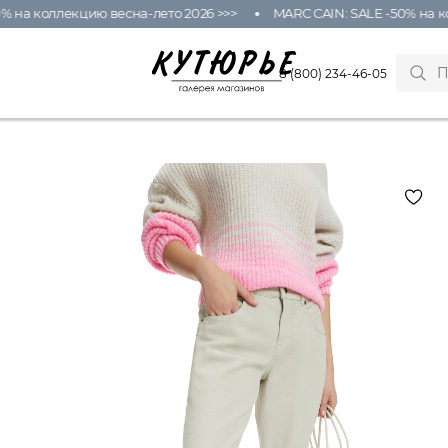
на коллекцию весна-лето 2026 >>>
MARC CAIN: SALE -50% на кол
8 (800) 234-46-05