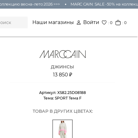
лекцию весна-лето 2026 >>>
MARC CAIN: SALE -50% на коллекцию 
Наши магазины
Войти
:
0
: 0
джинсы
13 850 ₽
Артикул:
XS82.25D08188
Тема:
SPORT Тема F
ТОВАР В ДРУГИХ ЦВЕТАХ: