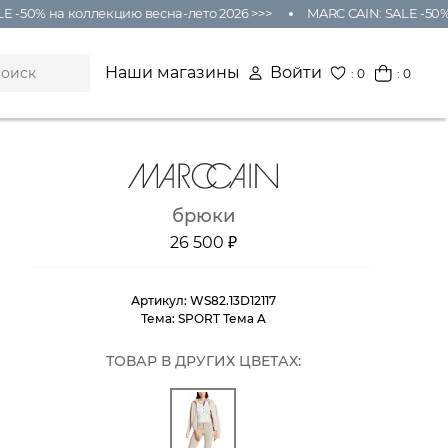
-50% на коллекцию весна-лето 2026 >>>
MARC CAIN: SALE -50% н
Наши магазины
Войти
:
0
: 0
брюки
26 500 ₽
Артикул:
WS82.13D12117
Тема:
SPORT Тема A
ТОВАР В ДРУГИХ ЦВЕТАХ: