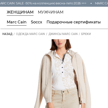
C CAIN: SALE -50% на коллекцию весна-лето 2026 >>>
MARC CAIN
ЖЕНЩИНАМ
МУЖЧИНАМ
Marc Cain
Soccx
Подарочные сертификаты
/
/
/
БРЮКИ
НАЗАД
ОДЕЖДА MARC CAIN
ДЖИНСЫ MARC CAIN