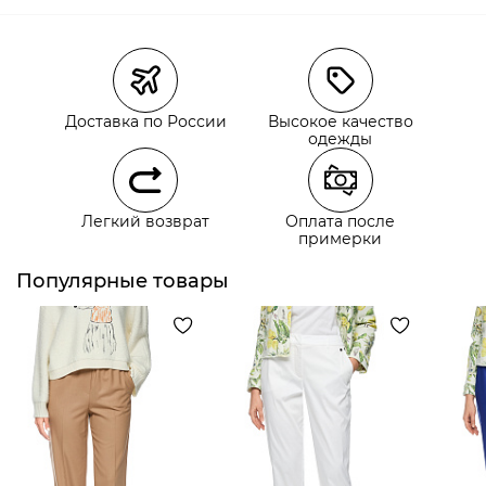
Магазины
Размеры в наличии
Курьерская доставка СДЭК
Доставка по России
Высокое качество
Самовывоз из пункта выдачи СДЭК
одежды
Самовывоз из наших магазинов
Легкий возврат
Оплата после
примерки
Курьерская доставка СДЭК
Самовывоз из пункта выдачи СДЭК
Популярные товары