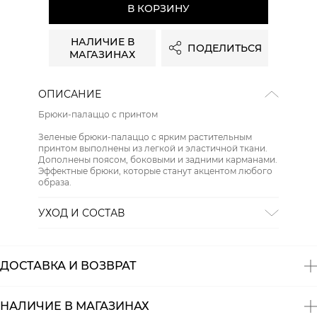
В КОРЗИНУ
НАЛИЧИЕ В
ПОДЕЛИТЬСЯ
МАГАЗИНАХ
ОПИСАНИЕ
Брюки-палаццо с принтом
Зеленые брюки-палаццо с ярким растительным
принтом выполнены из легкой и эластичной ткани.
Дополнены поясом, боковыми и задними карманами.
Эффектные брюки, которые станут акцентом любого
образа.
УХОД И СОСТАВ
Состав:
97% полиэстер, 3% эластан
ДОСТАВКА И ВОЗВРАТ
НАЛИЧИЕ В МАГАЗИНАХ