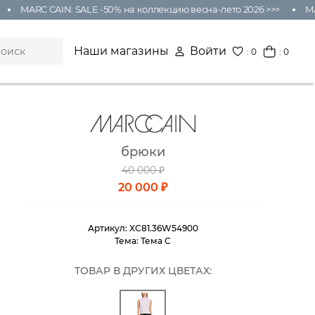
MARC CAIN: SALE -50% на коллекцию весна-лето 2026 >>>
MARC
Наши магазины
Войти
:
0
: 0
брюки
40 000 ₽
20 000 ₽
Артикул:
XC81.36W54900
Тема:
Тема C
ТОВАР В ДРУГИХ ЦВЕТАХ: