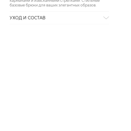
карманами и изысканными стрелками. Стильные
базовые брюки для ваших элегантных образов.
УХОД И СОСТАВ
Состав:
70% триацетат, 30% полиэстер