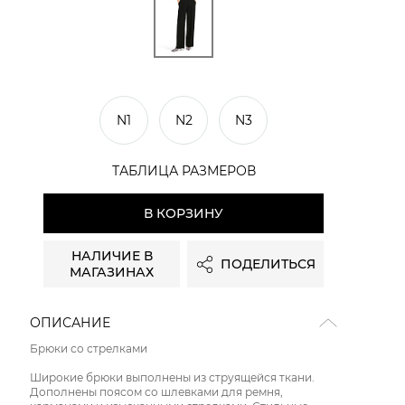
N1
N2
N3
ТАБЛИЦА РАЗМЕРОВ
В КОРЗИНУ
НАЛИЧИЕ В
ПОДЕЛИТЬСЯ
МАГАЗИНАХ
ОПИСАНИЕ
Брюки со стрелками
Широкие брюки выполнены из струящейся ткани.
Дополнены поясом со шлевками для ремня,