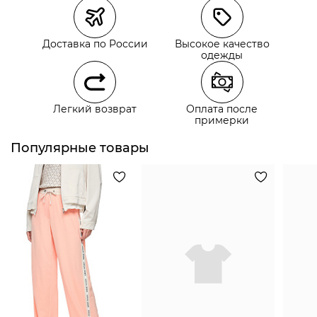
Курьерская доставка СДЭК
Доставка по России
Высокое качество
Самовывоз из пункта выдачи СДЭК
одежды
Самовывоз из наших магазинов
Легкий возврат
Оплата после
примерки
Курьерская доставка СДЭК
Самовывоз из пункта выдачи СДЭК
Популярные товары