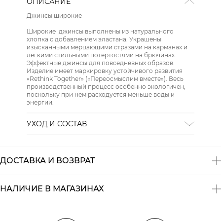
ОПИСАНИЕ
Джинсы широкие
Широкие джинсы выполнены из натурального
хлопка с добавлением эластана. Украшены
изысканными мерцающими стразами на карманах и
легкими стильными потертостями на брючинах.
Эффектные джинсы для повседневных образов.
Изделие имеет маркировку устойчивого развития
«Rethink Together» («Переосмыслим вместе»). Весь
производственный процесс особенно экологичен,
поскольку при нем расходуется меньше воды и
энергии.
УХОД И СОСТАВ
Состав:
92% хлопок, 6% эластомультиэстер, 2%
эластан
ДОСТАВКА И ВОЗВРАТ
НАЛИЧИЕ В МАГАЗИНАХ
Магазины
Размеры в наличии