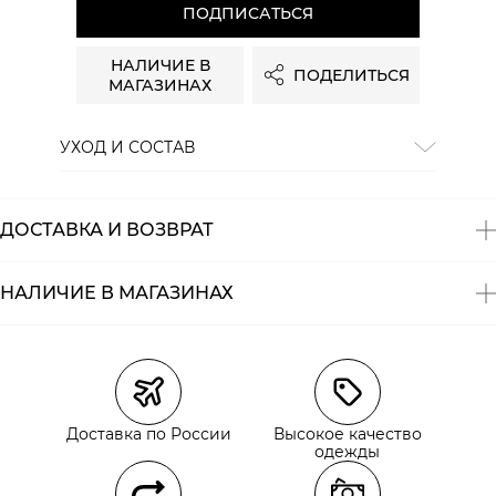
ПОДПИСАТЬСЯ
НАЛИЧИЕ В
ПОДЕЛИТЬСЯ
МАГАЗИНАХ
УХОД И СОСТАВ
Состав:
80% вискоза, 20% полиамид
ДОСТАВКА И ВОЗВРАТ
НАЛИЧИЕ В МАГАЗИНАХ
Магазины
Размеры в наличии
Курьерская доставка СДЭК
Доставка по России
Высокое качество
Самовывоз из пункта выдачи СДЭК
одежды
Самовывоз из наших магазинов